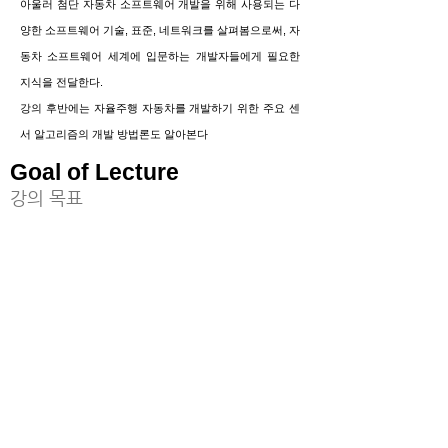
아울러 첨단 자동차 소프트웨어 개발을 위해
사용되는 다
양한
소프트웨어 기술, 표준, 네트워크를
살펴봄으로써, 자
동차 소프트웨어 세계에 입문하는
개발자들에게 필요한
지식을 전달한다.
강의 후반에는 자율주행 자동차를 개발하기 위한
주요 센
서
알고리즘의 개발 방법론도 알아본다
Goal of Lecture
​강의 목표
최근 자동차 전자제어 시스템의 소트트웨어 기술과 개발
방법론을 학습하여,
자율주행자동차를 포함하여 미래 자동차 개발에 필요한
지식을 실무에 직접 활용할 수 있는 능력을 기른다.
충청북도 청주시 서원구 충대로 1,
충북대학교 E9- 842
(학연산공동기술연구원)
©
2017-2024
by AVL